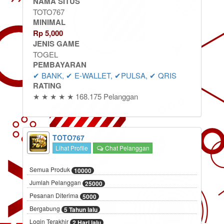
NAMA SITUS
TOTO767
MINIMAL
Rp
5,000
JENIS GAME
TOGEL
PEMBAYARAN
✔ BANK, ✔ E-WALLET, ✔PULSA, ✔ QRIS
RATING
★ ★ ★ ★ ★ 168.175 Pelanggan
TOTO767
Lihat Profile
Chat Pelanggan
Semua Produk
10000
Jumlah Pelanggan
25000
Pesanan Diterima
5000
Bergabung
5 Tahun lalu
Login Terakhir
2 Hari lalu