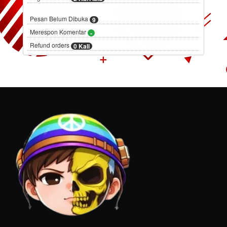
Pesan Belum Dibuka
9
Merespon Komentar
-
Refund orders
0 Kali